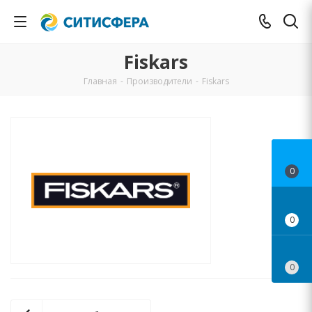
Fiskars
Главная
-
Производители
-
Fiskars
0
0
0