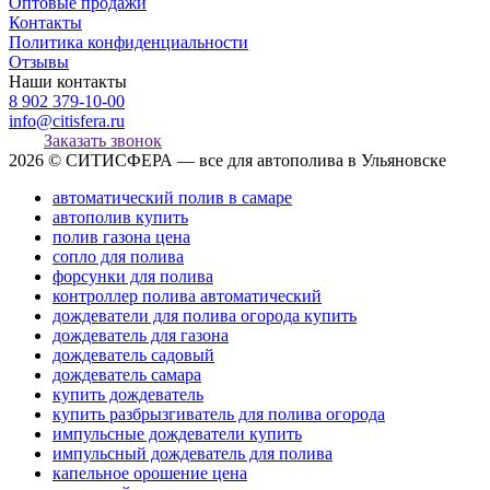
Оптовые продажи
Контакты
Политика конфиденциальности
Отзывы
Наши контакты
8 902 379-10-00
info@citisfera.ru
Заказать звонок
2026 © СИТИСФЕРА — все для автополива в Ульяновске
автоматический полив в самаре
автополив купить
полив газона цена
сопло для полива
форсунки для полива
контроллер полива автоматический
дождеватели для полива огорода купить
дождеватель для газона
дождеватель садовый
дождеватель самара
купить дождеватель
купить разбрызгиватель для полива огорода
импульсные дождеватели купить
импульсный дождеватель для полива
капельное орошение цена