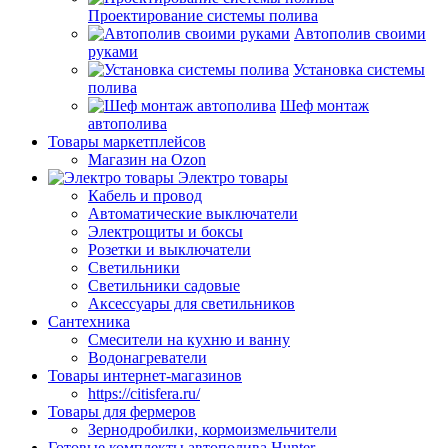
Проектирование системы полива
Автополив своими
руками
Установка системы
полива
Шеф монтаж
автополива
Товары маркетплейсов
Магазин на Ozon
Электро товары
Кабель и провод
Автоматические выключатели
Электрощиты и боксы
Розетки и выключатели
Светильники
Светильники садовые
Аксессуары для светильников
Сантехника
Смесители на кухню и ванну
Водонагреватели
Товары интернет-магазинов
https://citisfera.ru/
Товары для фермеров
Зернодробилки, кормоизмельчители
Готовые комплекты автополива Hunter