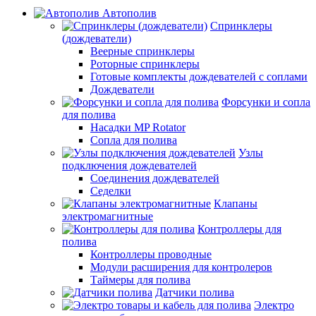
Автополив
Спринклеры
(дождеватели)
Веерные спринклеры
Роторные спринклеры
Готовые комплекты дождевателей с соплами
Дождеватели
Форсунки и сопла
для полива
Насадки MP Rotator
Сопла для полива
Узлы
подключения дождевателей
Соединения дождевателей
Седелки
Клапаны
электромагнитные
Контроллеры для
полива
Контроллеры проводные
Модули расширения для контролеров
Таймеры для полива
Датчики полива
Электро