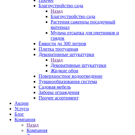
Прочее
Благоустройство сада
Назад
Благоустройство сада
Растения саженцы посадочный
материал
Мульча отсыпка для цветников и
грядок
Ёмкости до 300 литров
Плитка тротуарная
Декоративные штукатурки
Назад
Декоративные штукатурки
Жидкие обои
Поверхностное водоотведение
Туманообразования система
Садовая мебель
Заборы ограждения
Прочее асортимент
Акции
Услуги
Блог
Компания
Назад
Компания