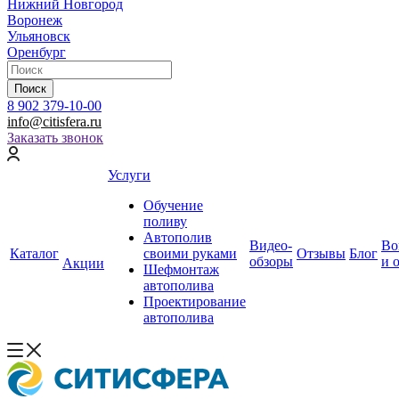
Нижний Новгород
Воронеж
Ульяновск
Оренбург
Поиск
8 902 379-10-00
info@citisfera.ru
Заказать звонок
Услуги
Обучение
поливу
Автополив
Видео-
Во
Каталог
своими руками
Отзывы
Блог
обзоры
и 
Акции
Шефмонтаж
автополива
Проектирование
автополива