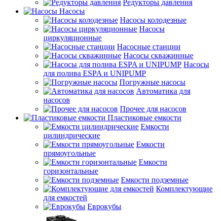
Редукторы давления
Насосы
Насосы колодезные
Насосы
циркуляционные
Насосные станции
Насосы скважинные
Насосы
для полива ESPA и UNIPUMP
Погружные насосы
Автоматика для
насосов
Прочее для насосов
Пластиковые емкости
Емкости
цилиндрические
Емкости
прямоугольные
Емкости
горизонтальные
Емкости подземные
Комплектующие
для емкостей
Еврокубы