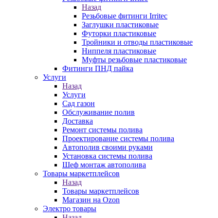
Назад
Резьбовые фитинги Irritec
Заглушки пластиковые
Футорки пластиковые
Тройники и отводы пластиковые
Ниппеля пластиковые
Муфты резьбовые пластиковые
Фитинги ПНД пайка
Услуги
Назад
Услуги
Сад газон
Обслуживание полив
Доставка
Ремонт системы полива
Проектирование системы полива
Автополив своими руками
Установка системы полива
Шеф монтаж автополива
Товары маркетплейсов
Назад
Товары маркетплейсов
Магазин на Ozon
Электро товары
Назад