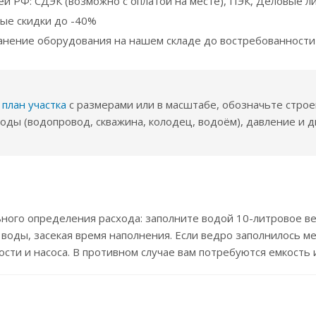
ей РФ: СДЭК (возможно с оплатой на месте), ПЭК, Деловые ли
ые скидки до -40%
анение оборудования на нашем складе до востребованности
е
план участка
с размерами или в масштабе, обозначьте строен
воды (водопровод, скважина, колодец, водоём), давление и 
ного определения расхода: заполните водой 10-литровое ве
воды, засекая время наполнения. Если ведро заполнилось ме
ости и насоса. В противном случае вам потребуются емкость и