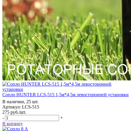
Сопло HUNTER LCS-515 1,5м*4,5м левосторонней установки
В наличии, 25 шт.
Артикул: LCS-515
275
руб.
/шт.
-
+
В корзину