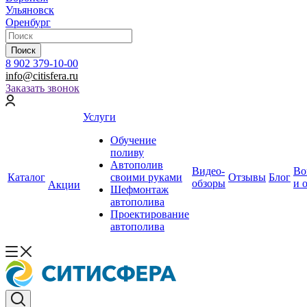
Ульяновск
Оренбург
Поиск
8 902 379-10-00
info@citisfera.ru
Заказать звонок
Услуги
Обучение
поливу
Автополив
Видео-
Во
Каталог
своими руками
Отзывы
Блог
обзоры
и 
Акции
Шефмонтаж
автополива
Проектирование
автополива