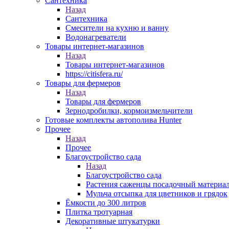
Сантехника
Назад
Сантехника
Смесители на кухню и ванну
Водонагреватели
Товары интернет-магазинов
Назад
Товары интернет-магазинов
https://citisfera.ru/
Товары для фермеров
Назад
Товары для фермеров
Зернодробилки, кормоизмельчители
Готовые комплекты автополива Hunter
Прочее
Назад
Прочее
Благоустройство сада
Назад
Благоустройство сада
Растения саженцы посадочный материа
Мульча отсыпка для цветников и грядок
Ёмкости до 300 литров
Плитка тротуарная
Декоративные штукатурки