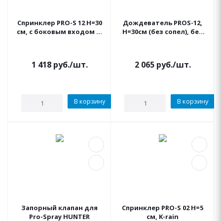
Спринклер PRO-S 12 H=30
Дождеватель PROS-12,
см, с боковым входом K-
Н=30см (без сопел), без
rain
бокового входа HUNTER
1 418
руб.
/шт.
2 065
руб.
/шт.
В корзину
В корзину
Запорный клапан для
Спринклер PRO-S 02 H=5
Pro-Spray HUNTER
см, K-rain