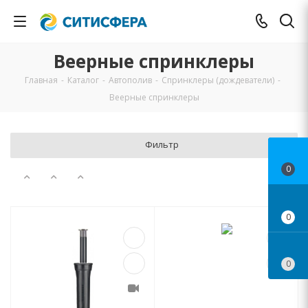
Веерные спринклеры
Главная
-
Каталог
-
Автополив
-
Спринклеры (дождеватели)
-
Веерные спринклеры
Фильтр
0
0
0