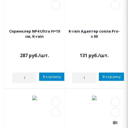
Спринклер NP4 Ultra H=10
K-rain Адаптер сопла Pro-
см, K-rain
s 00
287
руб.
/шт.
131
руб.
/шт.
В корзину
В корзину