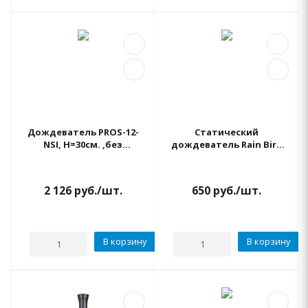
Дождеватель PROS-12-
Статический
NSI, Н=30см. ,без
дождеватель Rain Bird
бокового подкл HUNTER
1812-SAM-PSF30 , Н=30 см,
запорн. клапан, рег.
давления
2 126
руб.
/шт.
650
руб.
/шт.
В корзину
В корзину