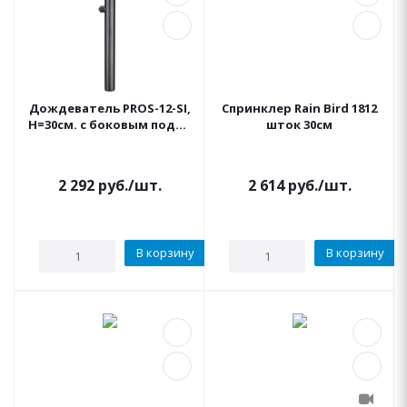
Дождеватель PROS-12-SI,
Спринклер Rain Bird 1812
Н=30см. с боковым подкл
шток 30см
HUNTER
2 292
руб.
/шт.
2 614
руб.
/шт.
В корзину
В корзину