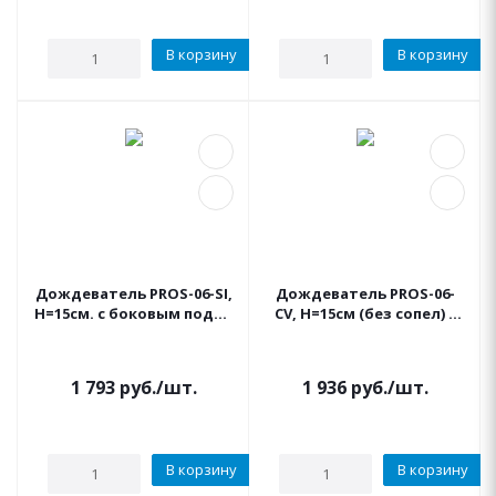
В корзину
В корзину
Дождеватель PROS-06-SI,
Дождеватель PROS-06-
Н=15см. с боковым подкл
CV, Н=15см (без сопел) с
HUNTER
антидренажным
клапаном HUNTER
1 793
руб.
/шт.
1 936
руб.
/шт.
В корзину
В корзину