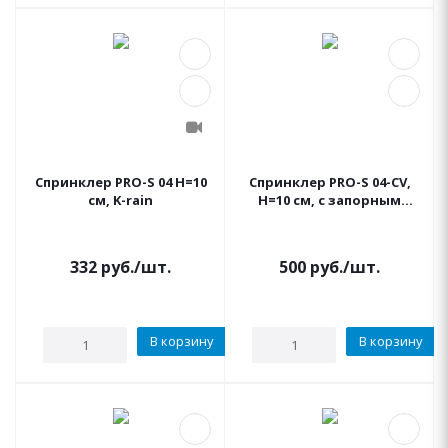
Спринклер PRO-S 04 H=10
Спринклер PRO-S 04-CV,
см, K-rain
H=10 см, с запорным
клапаном K-rain
332
руб.
/шт.
500
руб.
/шт.
В корзину
В корзину