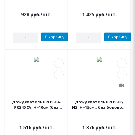
клапаном HUNTER
2.1 бар + запорный
клапан HUNTER
928
руб.
/шт.
1 425
руб.
/шт.
В корзину
В корзину
Дождеватель PROS-04-
Дождеватель PROS-06,
PRS40 CV, Н=10см (без
NSI Н=15см., без бокового
сопел) + регулятор дав.
входа HUNTER
2.7 бар + запорный
клапан HUNTER
1 516
руб.
/шт.
1 376
руб.
/шт.