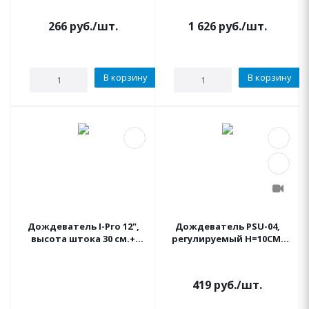
266
руб.
/шт.
1 626
руб.
/шт.
В корзину
В корзину
Дождеватель I-Pro 12",
Дождеватель PSU-04,
высота штока 30 см.+
регулируемый Н=10СМ.
боковое подключение
HUNTER
419
руб.
/шт.