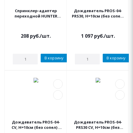
Спринклер-адаптер
Дождеватель PROS-04-
переходной HUNTER
PRS30, Н=10см (без сопел)
PROS-00 Без выдвижного
+ регулятор дав. 2.1 бар
штока 1/2" ВР
HUNTER
208
руб.
/шт.
1 097
руб.
/шт.
В корзину
В корзину
Дождеватель PROS-04-
Дождеватель PROS-04-
CV, Н=10см (без сопел) с
PRS30 CV, Н=10см (без
антидренажным
сопел) + регулятор дав.