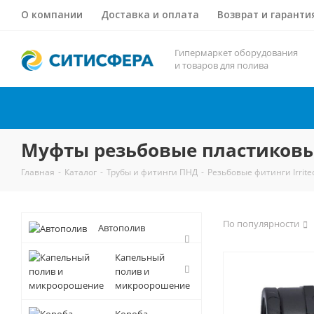
О компании
Доставка и оплата
Возврат и гаранти
Гипермаркет оборудования
и товаров для полива
Муфты резьбовые пластиков
Главная
-
Каталог
-
Трубы и фитинги ПНД
-
Резьбовые фитинги Irrite
По популярности
Автополив
Капельный
полив и
микроорошение