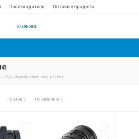
я
Производители
Оптовые продажи
Ульяновск
ые
c
-
Муфты резьбовые пластиковые
По цене
По наличию