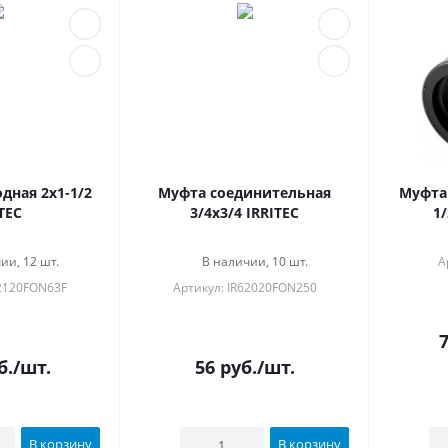
дная 2x1-1/2
Муфта соединительная
Муфта
TEC
3/4x3/4 IRRITEC
1/
ии, 12 шт.
В наличии, 10 шт.
А
В н
62120FON63F
Артикул: IR62020FON250
б.
/шт.
56
руб.
/шт.
В корзину
В корзину