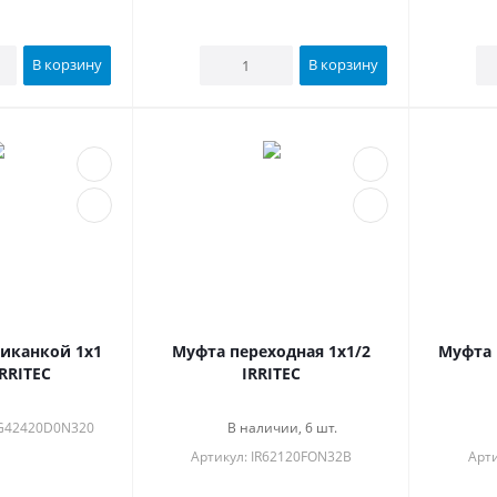
В корзину
В корзину
иканкой 1х1
Муфта переходная 1x1/2
Муфта 
RRITEC
IRRITEC
IG42420D0N320
В наличии, 6 шт.
Артикул: IR62120FON32B
Арти