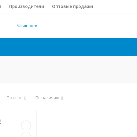
я
Производители
Оптовые продажи
Ульяновск
По цене
По наличию