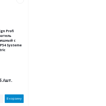
gn Profi
чатель
вишный с
P54 Systeme
tric
В наличии
б.
/шт.
В корзину