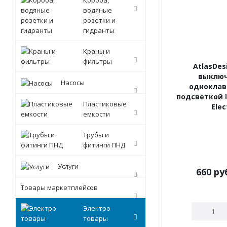
Короба,
водяные
розетки и
гидранты
Краны и
фильтры
AtlasDesi
выклю
Насосы
однокла
подсветкой I
Пластиковые
Elec
емкости
Трубы и
фитинги ПНД
Услуги
660
ру
Товары маркетплейсов
Электро
товары