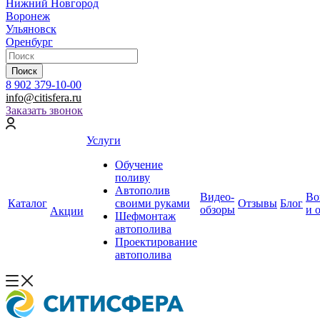
Нижний Новгород
Воронеж
Ульяновск
Оренбург
Поиск
8 902 379-10-00
info@citisfera.ru
Заказать звонок
Услуги
Обучение
поливу
Автополив
Видео-
Во
Каталог
своими руками
Отзывы
Блог
обзоры
и 
Акции
Шефмонтаж
автополива
Проектирование
автополива