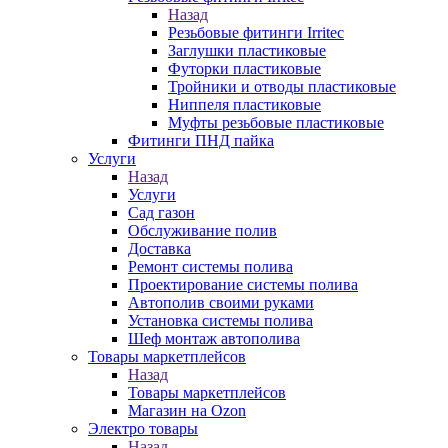
Назад
Резьбовые фитинги Irritec
Заглушки пластиковые
Футорки пластиковые
Тройники и отводы пластиковые
Ниппеля пластиковые
Муфты резьбовые пластиковые
Фитинги ПНД пайка
Услуги
Назад
Услуги
Сад газон
Обслуживание полив
Доставка
Ремонт системы полива
Проектирование системы полива
Автополив своими руками
Установка системы полива
Шеф монтаж автополива
Товары маркетплейсов
Назад
Товары маркетплейсов
Магазин на Ozon
Электро товары
Назад