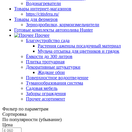
Водонагреватели
Товары интернет-магазинов
https://citisfera.ru/
Товары для фермеров
Зернодробилки, кормоизмельчители
Готовые комплекты автополива Hunter
Прочее
Благоустройство сада
Растения саженцы посадочный материал
Мульча отсыпка для цветников и грядок
Ёмкости до 300 литров
Плитка тротуарная
Декоративные штукатурки
Жидкие обои
Поверхностное водоотведение
Туманообразования система
Садовая мебель
Заборы ограждения
Прочее асортимент
Фильтр по параметрам
Сортировка
По популярности (убывание)
Цена