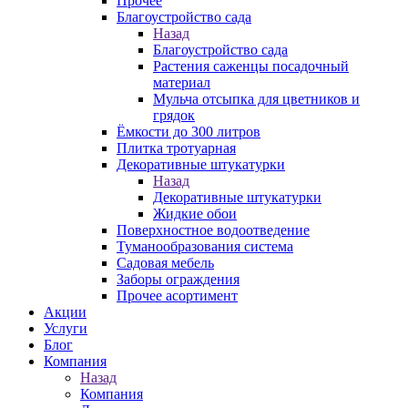
Прочее
Благоустройство сада
Назад
Благоустройство сада
Растения саженцы посадочный
материал
Мульча отсыпка для цветников и
грядок
Ёмкости до 300 литров
Плитка тротуарная
Декоративные штукатурки
Назад
Декоративные штукатурки
Жидкие обои
Поверхностное водоотведение
Туманообразования система
Садовая мебель
Заборы ограждения
Прочее асортимент
Акции
Услуги
Блог
Компания
Назад
Компания