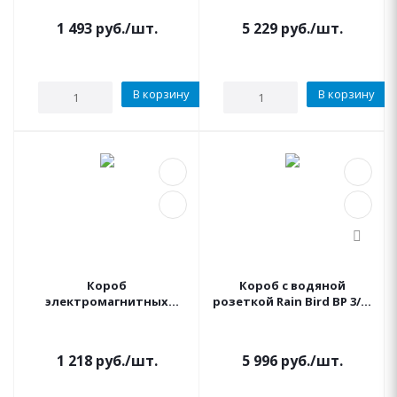
VBA02673 LARGE (Юниор)
GREENBOX Senkron
1 493
руб.
/шт.
5 229
руб.
/шт.
В корзину
В корзину
Короб
Короб с водяной
электромагнитных
розеткой Rain Bird ВР 3/4"
клапанов Junior (Юниор)
VBA 17186 Бокс гидрант
RAIN
со встроенным краном
1 218
руб.
/шт.
5 996
руб.
/шт.