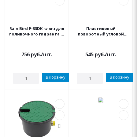
Rain Bird P-33DK ключ для
Пластиковый
поливочного гидранта P-
поворотный угловой
33, выход 3/4"НР
фитинг Rain bird PSH-0
(3/4"ВР)
756
руб.
/шт.
545
руб.
/шт.
В корзину
В корзину