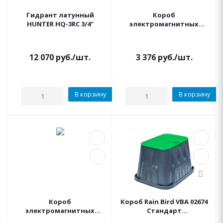
Гидрант латунный
Короб
HUNTER HQ-3RC 3/4"
электромагнитных
клапанов STANDARD
(Стандарт) K-rain
12 070
руб.
/шт.
3 376
руб.
/шт.
В корзину
В корзину
Короб
Короб Rain Bird VBA 02674
электромагнитных
Стандарт
клапанов STANDARD
прямоугольный