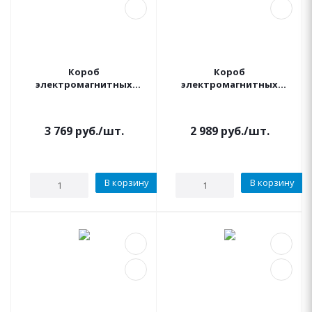
Короб
Короб
электромагнитных
электромагнитных
клапанов STANDARD
клапанов STANDARD
(Стандарт) IRRITEC
(Стандарт) GREENBOX
Senkron
3 769
руб.
/шт.
2 989
руб.
/шт.
В корзину
В корзину