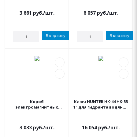
(Стандарт) RAIN
(трехместный)
3 661
руб.
/шт.
6 057
руб.
/шт.
В корзину
В корзину
Короб
Ключ HUNTER HK-44 HK-55
электромагнитных
1" для гидранта водяной
клапанов STANDARD
розетки
(Стандарт) CEPEX
3 033
руб.
/шт.
16 054
руб.
/шт.