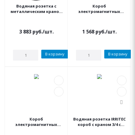
Водяная розетка с
Короб
металлическим краном
электромагнитных
3/4" IRRITEC (NEW)
клапанов JUNIOR (Юниор)
водоразборная
IRRITEC
3 883
руб.
/шт.
1 568
руб.
/шт.
В корзину
В корзину
Короб
Водяная розетка IRRITEC
электромагнитных
короб с краном 3/4 с
клапанов аналог
нижним подключением