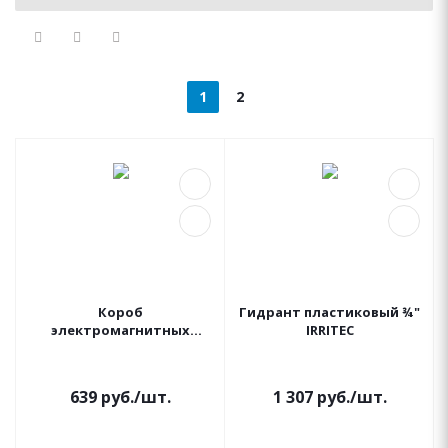
1
2
Короб
Гидрант пластиковый ¾"
электромагнитных
IRRITEC
клапанов MINI (Мини)
IRRITEC
639
руб.
/шт.
1 307
руб.
/шт.