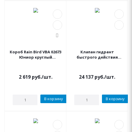
Короб Rain Bird VBA 02673
Клапан гидрант
Юниор круглый
быстрого действия
(двухместный)
HUNTER HQ-44 LRC HQ-
44RC 1"
2 619
руб.
/шт.
24 137
руб.
/шт.
В корзину
В корзину