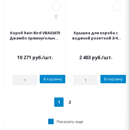
Короб Rain Bird VВA02675
Крышка для короба с
Джамбо прямоугольный
водяной розеткой 3/4"
(четырехместный)
IRRITEC цвет черный
10 271
руб.
/шт.
2 403
руб.
/шт.
В корзину
В корзину
1
2
Показать еще