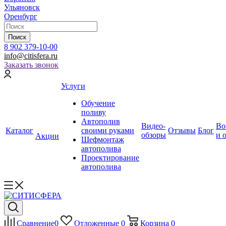
Ульяновск
Оренбург
Поиск
8 902 379-10-00
info@citisfera.ru
Заказать звонок
Услуги
Обучение
поливу
Автополив
Видео-
Во
Каталог
своими руками
Отзывы
Блог
обзоры
и 
Акции
Шефмонтаж
автополива
Проектирование
автополива
Сравнение
0
Отложенные
0
Корзина
0