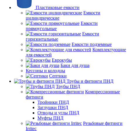
Пластиковые емкости
Емкости
цилиндрические
Емкости
прямоугольные
Емкости
горизонтальные
Емкости подземные
Комплектующие
для емкостей
Еврокубы
Баки для душа
Кессоны и колодцы
Септики
Трубы и фитинги ПНД
Трубы ПНД
Компрессионные
фитинги
Тройники ПНД
Заглушки ПНД
Отводы и углы ПНД
Муфты ПНД
Резьбовые фитинги
Irritec