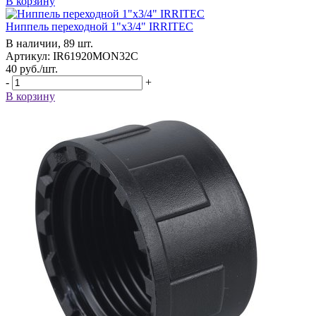
В корзину
Ниппель переходной 1"x3/4" IRRITEC
В наличии, 89 шт.
Артикул: IR61920MON32C
40
руб.
/шт.
-
+
В корзину