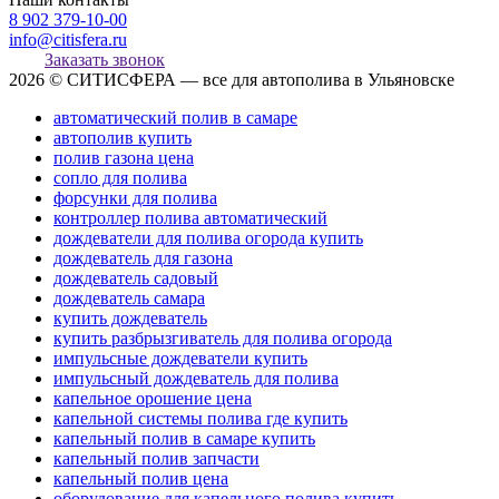
8 902 379-10-00
info@citisfera.ru
Заказать звонок
2026 © СИТИСФЕРА — все для автополива в Ульяновске
автоматический полив в самаре
автополив купить
полив газона цена
сопло для полива
форсунки для полива
контроллер полива автоматический
дождеватели для полива огорода купить
дождеватель для газона
дождеватель садовый
дождеватель самара
купить дождеватель
купить разбрызгиватель для полива огорода
импульсные дождеватели купить
импульсный дождеватель для полива
капельное орошение цена
капельной системы полива где купить
капельный полив в самаре купить
капельный полив запчасти
капельный полив цена
оборудование для капельного полива купить