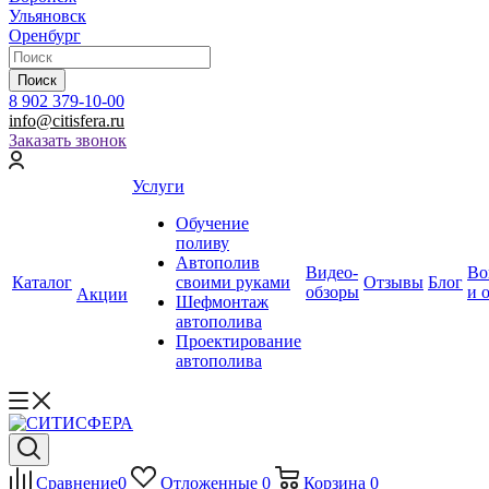
Ульяновск
Оренбург
Поиск
8 902 379-10-00
info@citisfera.ru
Заказать звонок
Услуги
Обучение
поливу
Автополив
Видео-
Во
Каталог
своими руками
Отзывы
Блог
обзоры
и 
Акции
Шефмонтаж
автополива
Проектирование
автополива
Сравнение
0
Отложенные
0
Корзина
0