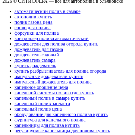
2026 © СИТИСФЕРА — все для автополива в Ульяновске
автоматический полив в самаре
автополив купить
полив газона цена
сопло для полива
форсунки для полива
контроллер полива автоматический
дождеватели для полива огорода купить
дождеватель для газона
дождеватель садовый
дождеватель самара
купить дождеватель
купить разбрызгиватель для полива огорода
импульсные дождеватели купить
импульсный дождеватель для полива
капельное орошение цена
капельной системы полива где купить
капельный полив в самаре купить
капельный полив запчасти
капельный полив цена
оборудование для капельного полива купить
фурнитура для капельного полива
капельницы для полива купить
регулируемые капельницы для полива купить