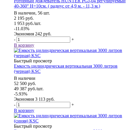
Роторный дождеватель HUNTER PGJ-04 регулируемый
40-360° Н=10см. ( радиус от 4,9 м. - 11,3 м.)
В наличии, 56 шт.
2 195
руб.
1 953
руб.
/шт.
-
11.03
%
Экономия
242
руб.
-
+
В корзину
Быстрый просмотр
Емкость цилиндрическая вертикальная 3000 литров
(черная) KSC
В наличии
52 500
руб.
49 387
руб.
/шт.
-
5.93
%
Экономия
3 113
руб.
-
+
В корзину
Быстрый просмотр