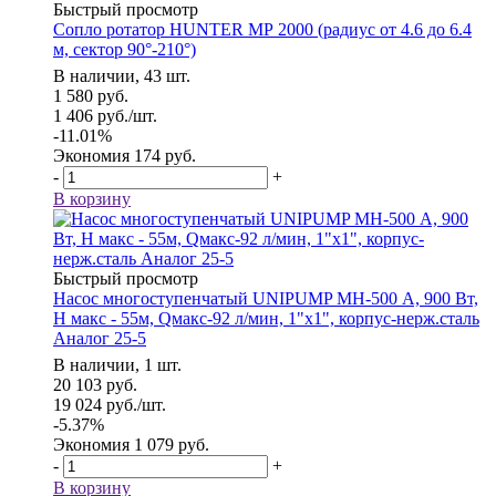
Быстрый просмотр
Сопло ротатор HUNTER МР 2000 (радиус от 4.6 до 6.4
м, сектор 90°-210°)
В наличии, 43 шт.
1 580
руб.
1 406
руб.
/шт.
-
11.01
%
Экономия
174
руб.
-
+
В корзину
Быстрый просмотр
Насос многоступенчатый UNIPUMP МН-500 А, 900 Вт,
Н макс - 55м, Qмакс-92 л/мин, 1"х1", корпус-нерж.сталь
Аналог 25-5
В наличии, 1 шт.
20 103
руб.
19 024
руб.
/шт.
-
5.37
%
Экономия
1 079
руб.
-
+
В корзину