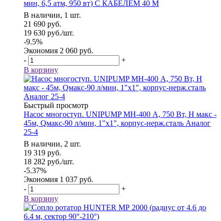
мин, 6,5 атм, 950 вт) С КАБЕЛЕМ 40 М
В наличии, 1 шт.
21 690
руб.
19 630
руб.
/шт.
-
9.5
%
Экономия
2 060
руб.
-
+
В корзину
Быстрый просмотр
Насос многоступ. UNIPUMP МН-400 А, 750 Вт, Н макс -
45м, Qмакс-90 л/мин, 1"х1", корпус-нерж.сталь Аналог
25-4
В наличии, 2 шт.
19 319
руб.
18 282
руб.
/шт.
-
5.37
%
Экономия
1 037
руб.
-
+
В корзину