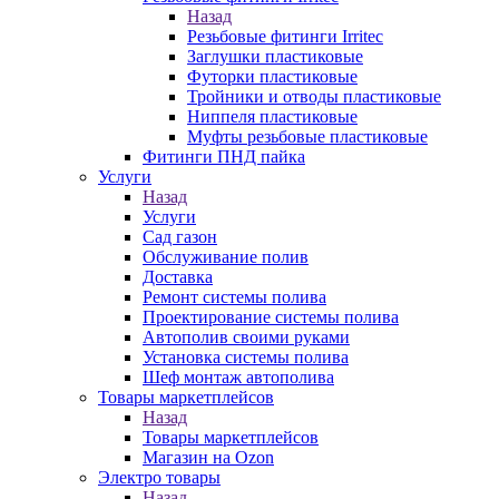
Назад
Резьбовые фитинги Irritec
Заглушки пластиковые
Футорки пластиковые
Тройники и отводы пластиковые
Ниппеля пластиковые
Муфты резьбовые пластиковые
Фитинги ПНД пайка
Услуги
Назад
Услуги
Сад газон
Обслуживание полив
Доставка
Ремонт системы полива
Проектирование системы полива
Автополив своими руками
Установка системы полива
Шеф монтаж автополива
Товары маркетплейсов
Назад
Товары маркетплейсов
Магазин на Ozon
Электро товары
Назад