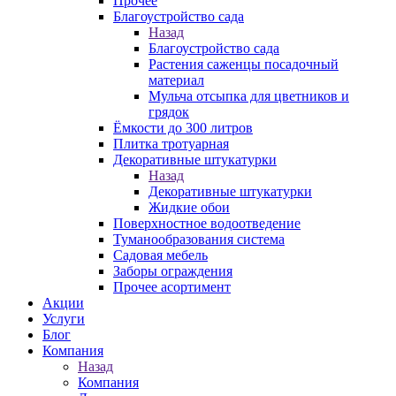
Прочее
Благоустройство сада
Назад
Благоустройство сада
Растения саженцы посадочный
материал
Мульча отсыпка для цветников и
грядок
Ёмкости до 300 литров
Плитка тротуарная
Декоративные штукатурки
Назад
Декоративные штукатурки
Жидкие обои
Поверхностное водоотведение
Туманообразования система
Садовая мебель
Заборы ограждения
Прочее асортимент
Акции
Услуги
Блог
Компания
Назад
Компания