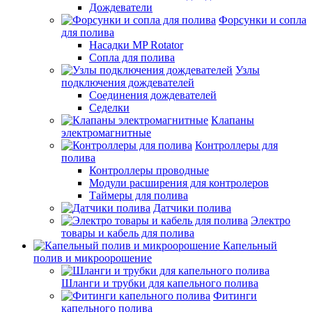
Дождеватели
Форсунки и сопла
для полива
Насадки MP Rotator
Сопла для полива
Узлы
подключения дождевателей
Соединения дождевателей
Седелки
Клапаны
электромагнитные
Контроллеры для
полива
Контроллеры проводные
Модули расширения для контролеров
Таймеры для полива
Датчики полива
Электро
товары и кабель для полива
Капельный
полив и микроорошение
Шланги и трубки для капельного полива
Фитинги
капельного полива