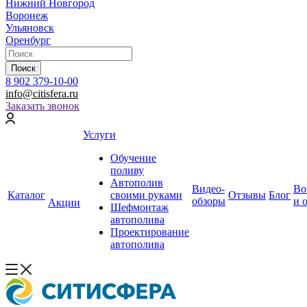
Нижний Новгород
Воронеж
Ульяновск
Оренбург
Поиск
8 902 379-10-00
info@citisfera.ru
Заказать звонок
Услуги
Обучение
поливу
Автополив
Видео-
Во
Каталог
своими руками
Отзывы
Блог
обзоры
и 
Акции
Шефмонтаж
автополива
Проектирование
автополива